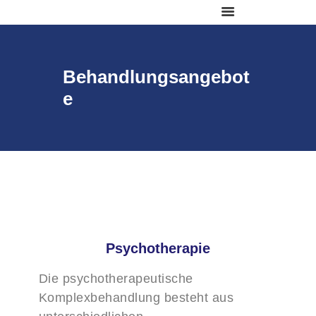
Behandlungsangebot
e
AKTUELLES
ANMELDUNG & TERMINE
LEISTUNGEN
FÜR UNTERNEHMEN
KARRIERE
PRAXIS & TEAM
INFORMATIONEN
Psychotherapie
KONTAKT
Die psychotherapeutische
Komplexbehandlung besteht aus