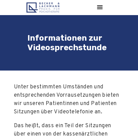
Informationen zur
Videosprechstunde
AKTUELLES
ANMELDUNG & TERMINE
LEISTUNGEN
Unter bestimmten Umständen und
FÜR UNTERNEHMEN
entsprechenden Vorrausetzungen bieten
wir unseren Patientinnen und Patienten
KARRIERE
Sitzungen über Videotelefonie an.
PRAXIS & TEAM
INFORMATIONEN
Das heißt, dass ein Teil der Sitzungen
KONTAKT
über einen von der kassenärztlichen