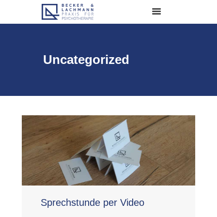
Uncategorized
AKTUELLES
ANMELDUNG & TERMINE
LEISTUNGEN
FÜR UNTERNEHMEN
KARRIERE
PRAXIS & TEAM
INFORMATIONEN
Sprechstunde per Video
KONTAKT